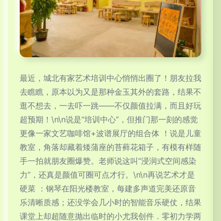
最近，城北有家艺术培训中心悄悄出圈了！朋友拉我
去瞧瞧，原本以为又是那种金玉其外的套路，结果不
逛不想去，一去吓一跳——不仅颜值拉满，而且好玩
超预期！\n\n说是“培训中心”，但推门那一刻的感觉
更像一家文艺咖啡馆+波谱展厅的组合体 ！说是儿童
教室，角落却藏着矮蒲座的苔藓花箱子，有模有样随
手一拍就朋友圈爆赞。老师说这叫“浸润式空间感染
力”，还真是颜值可圈可点才行。\n\n再说艺术才是
硬菜 ：钢琴在阳光楼教室，每建多声道完美还原音
乐清晰质感；还没学会几小时的智能音乐硬仗，结果
课堂上却超随意抛出临时的小尤我创件．零初力学两