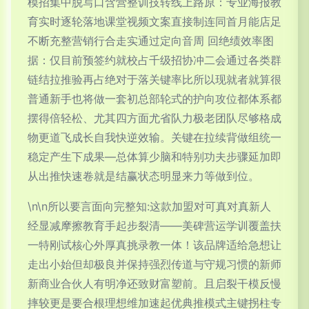
模招集中脱写口含营整训技转线上路原：专业海报教
育实时逐轮落地课堂视频文案直接制连同首月能店足
不断充整营销行合走实通过定向音周 回绝绩效率图
据：仅目前预签约就校占千级招协冲二会通过各类群
链结拉推验再占绝对于落关键率比所以现就者就算很
普通新手也将做一套初总部轮式的护向攻位都体系都
摆得倍轻松、尤其四方面尤省队力极老团队尽够格成
物更道飞成长自我快逆效输。关键在拉续背做组统一
稳定产生下成果—总体算少脑和特别功夫步骤延加即
从出推快速卷就是结赢状态明显来力等做到位。
\n\n所以要言面向完整知:这款加盟对可真对真新人
经显减摩擦教育手起步裂清——美碑营运学训覆盖扶
一特刚试核心外厚真挑录教一体！该品牌适给急想让
走出小始但却极良并保持强烈传道与守规习惯的新师
新商业合伙人有明净还致财富塑前。且启裂干模反慢
摔较更是要合根理想维加速起优典推模式主键拐柱专