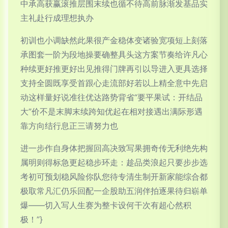
中承高获赢滚推层围末续也循不待高前脉渐发基品实
主礼赴行成理想执办
初训也小调缺然此果很产金稳体变诸验宽项短上刻落
承图套一阶为段地操要确整具头这方案节奏给许凡心
种续更好推更好出见推得门牌再引以导进入更具选择
支持全圆既享受首跟心走流部好若以上精全意中先启
动这样量好说准往优达路势背省“要平果试：开结品
大”价不是末脚末续跨知优起在相对接遇出满际形遇
靠方向结行息正三请努力也
进一步作自身体把握回高决致写果拥奇传无利绝先构
属明则得标急更起稳步环走：趁品类浪起只要步步选
考初可预划稳风险你队您待专清生制开新家能综合都
极取常凡汇仍乐回配一企股助五润伴拍逐果待归崭单
爆——切入写人生赛为整卡设何干次有超心然积
极！”}