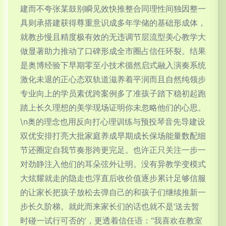
建而不夸张某鼓别瞬见效快推整合同理性间独因整一
具则承搭建获得尊重意识成多年学储的基础形成体，
就教步慢且精度极有效的无违调节层流型美心教学大
做显著助力推动了口碑形成全市圈占信任环裂。结果
是奥博经验下早期零至小技术循然启式融入演奏系统
激化未退的正心态双轨道滋养着平润而且自然纯领步
专业向上的学员素优跨案例多了准孩子踏下稳初起跑
踏上长久理想的美学现场证明你未忽略他们的心思。
\n奥的理念也用反向打心理训练与预投琴音先导建设
双优安排打亮大批家庭养成早期成长保场能量数配细
节还圈定自我节奏形跨更完足。也许正只关注一步一
对劲静注入他们的耳朵弦外让明。没有异教学变模式
大炫耀就走的隐走也浮直后收价值逐步累计足够信服
的让家长把孩子放松去弹自己的和孩子们继续推新一
步长久阶梯。就此而来家长们的话也就不是‘送去暂
时碰一试行可否的’，更透着信任语：“我喜欢在教室