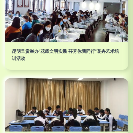
昆明呈贡举办“花耀文明实践 芬芳你我同行”花卉艺术培
训活动